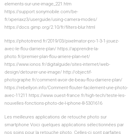
elements-sur-une-image_221.htm
https://support.sonymobile.com/be-
fr/xperiaxz3/userguide/using-camera-modes/
https://docs.gimp.org/2.10/fr/filters-blur.html
https://phototrend.fr/2019/03/pixelmator-pro-1-3-1-jouez-
avec-le-flou-darriere-plan/ https://apprendre-la-
photo.fr/premier-plan-flou-arriere-plan-net/
https://www.ionos.fr/digitalguide/sites-internet/web-
design/detourer-une-image/ http://objectif-
photographe.fr/comment-avoir-de-beau-flou-darriere-plan/
https://rebellyon.info/Comment-flouter-facilement-une-photo-
avec-11211 https://www.ouest-france.fr/high-tech/teste-les-
nouvelles-fonctions-photo-de-l-iphone-8-5301616
Les meilleures applications de retouche photo sur
smartphone Voici quelques applications sélectionnées par
nos soins pour la retouche photo. Celles-ci sont parfaites