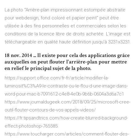
La photo "Arrière-plan impressionnant estompée abstraite
pour webdesign, fond coloré et papier peint" peut être
utilisée à des fins personnelles et commerciales selon les
conditions de la licence libre de droits achetée. L'image est
téléchargeable en qualité haute définition jusqu'à 3231x3231.
18 nov. 2014 ... Il existe pour cela des applications grâce
auxquelles on peut flouter l'arrière-plan pour mettre
en relief le principal sujet de la photo.
https://support.office.com/fr-fr/article/modifier-la-
luminosit%C3%A9-le-contraste-ou-le-flou-d-une-image-dans-
word-pour-mac-b7091612-c4e8-4e0b-9b6b-0604a3d6a7c1
https://www.journaldugeek.com/2018/09/25/microsoft-cree-
outil-flouter-contours-de-vos-appels-videos/
https://fr.tipsandtrics.com/how-create-blurred-background-
effect-photoshop-765585
https://www.toucharger.com/articles/comment-flouter-des-