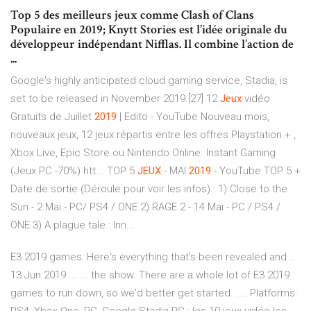
Top 5 des meilleurs jeux comme Clash of Clans
Populaire en 2019; Knytt Stories est l’idée originale du
développeur indépendant Nifflas. Il combine l’action de
...
Google's highly anticipated cloud gaming service, Stadia, is
set to be released in November 2019.[27]
12
Jeux
vidéo
Gratuits de Juillet
2019
| Edito - YouTube
Nouveau mois,
nouveaux jeux, 12 jeux répartis entre les offres Playstation + ,
Xbox Live, Epic Store ou Nintendo Online. Instant Gaming
(Jeux PC -70%) htt...
TOP 5
JEUX
- MAI
2019
- YouTube
TOP 5 +
Date de sortie (Déroule pour voir les infos) : 1) Close to the
Sun - 2 Mai - PC/ PS4 / ONE 2) RAGE 2 - 14 Mai - PC / PS4 /
ONE 3) A plague tale : Inn...
E3 2019 games: Here's everything that's been revealed and ...
13 Jun 2019 ... ... the show. There are a whole lot of E3 2019
games to run down, so we'd better get started. .... Platforms: