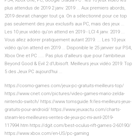
PS4, Xbox One, PC, Google Stadia PC : les 10 jeux vidéo les
plus attendus de 2019 2 janv. 2019 ... Aux premiers abords,
2019 devrait changer tout ça. On a sélectionné pour ce top
pas seulement des jeux exclusifs aux PC, mais des jeux ...
Les 10 jeux vidéo qu'on attend en 2019 - LCI 4 janv. 2019 ...
Vous allez adorer pratiquement autant 2019. ... Les 10 jeux
vidéo qu'on attend en 2019 ... Disponible le 25 janvier sur PS4,
Xbox One et PC ..... Pas plus d'ailleurs que pour l'ambitieux
Beyond Good & Evil 2 d'Ubisoft. Meilleurs jeux vidéo 2019: Top
5 des Jeux PC aujourd'hui ...
https://cosmo-games.com/jeux-pc-gratuits-meilleurs-top/
https://www.cnet.com/pictures/video-games-mario-zelda-
nintendo-switch/ https://www.tomsguide.fr/les-meilleurs-jeux-
gratuits-pour-android/ https://www.jeuxactu.com/charts-
steam-les-meilleures-ventes-de-jeux-pc-mi-avril-2019-
117994.htm https://dgit.com/best-oculus-rift-games-2-60190/
https://www.xbox.com/en-US/pc-gaming